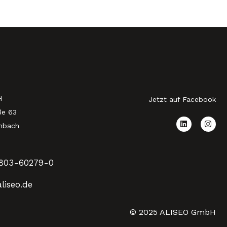
H
Jetzt auf Facebook
ße 63
nbach
803-60279-0
liseo.de
© 2025 ALISEO GmbH