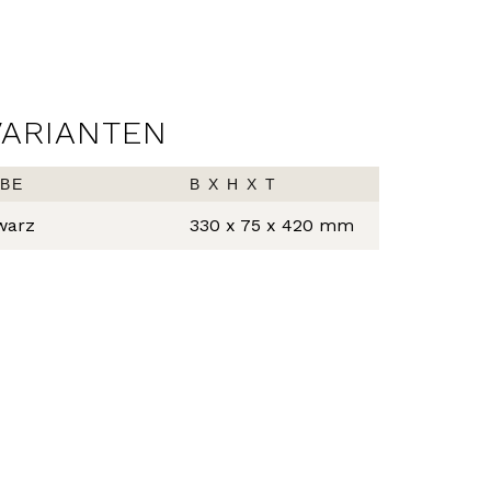
VARIANTEN
BE
B X H X T
warz
330 x 75 x 420 mm