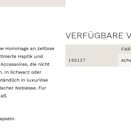
VERFÜGBARE 
ine Hommage an zeitlose
FAR
tinierte Haptik und
sch
190127
Accessoires, die nicht
n. In Schwarz oder
ständlich in luxuriöse
tischer Noblesse. Für
Maß.
kapseln