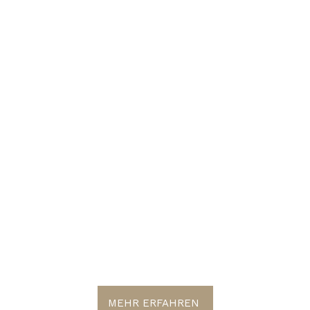
 WELT IST 
MEHR ERFAHREN