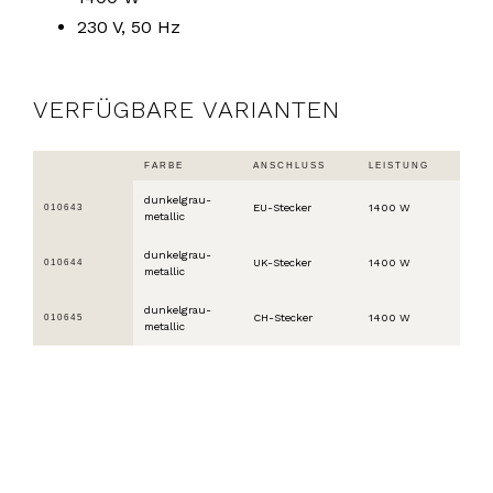
230 V, 50 Hz
VERFÜGBARE VARIANTEN
FARBE
ANSCHLUSS
LEISTUNG
dunkelgrau-
EU-Stecker
1400 W
010643
metallic
dunkelgrau-
UK-Stecker
1400 W
010644
metallic
dunkelgrau-
CH-Stecker
1400 W
010645
metallic