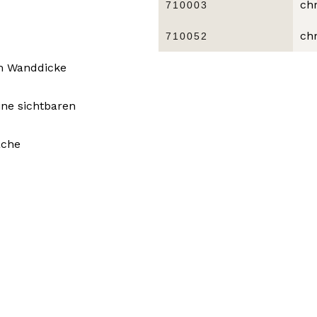
ch
710003
ch
710052
mm Wanddicke
ine sichtbaren
äche