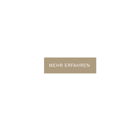
PERFECT MA
MEHR ERFAHREN