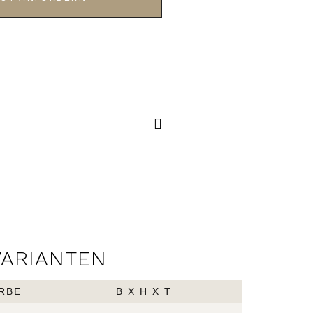
TECNO
HAKEN
VARIANTEN
RBE
B X H X T