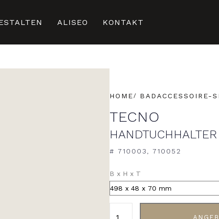
ESTALTEN
ALISEO
KONTAKT
HOME
BADACCESSOIRE-S
TECNO
HANDTUCHHALTER
# 710003, 710052
ALTERNATIVE:
B x H x T
ANGEB