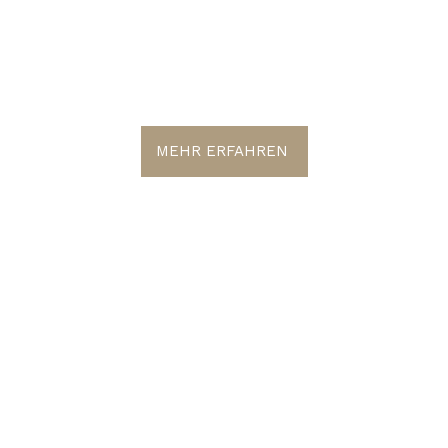
PERFECT MA
MEHR ERFAHREN