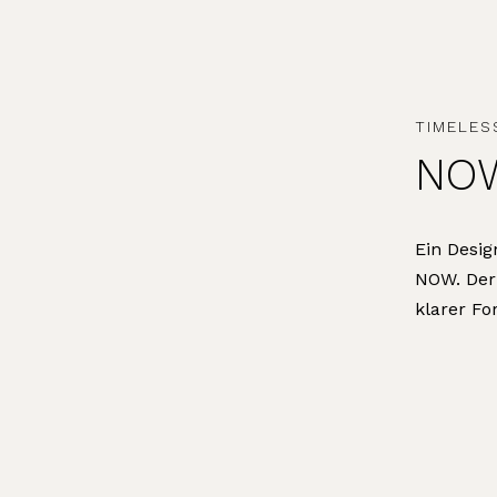
TIMELESS
NO
Ein Desig
NOW. Der 
klarer Fo