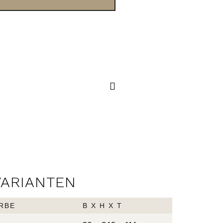
NOW
HANDTUCHHALTER
VARIANTEN
RBE
B X H X T