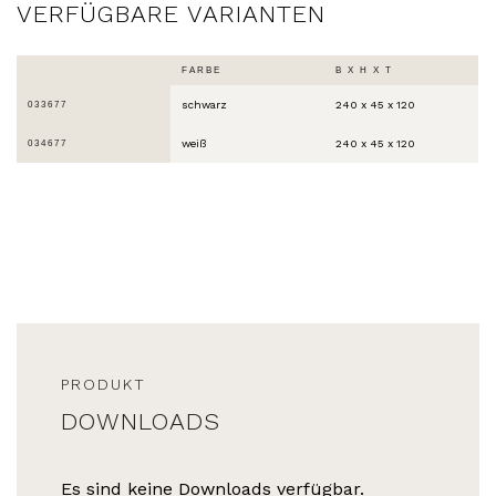
VERFÜGBARE VARIANTEN
FARBE
B X H X T
schwarz
240 x 45 x 120
033677
weiß
240 x 45 x 120
034677
PRODUKT
DOWNLOADS
Es sind keine Downloads verfügbar.