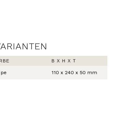
VARIANTEN
RBE
B X H X T
upe
110 x 240 x 50 mm