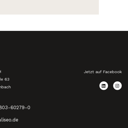
H
Jetzt auf Facebook
ße 63
nbach
803-60279-0
liseo.de