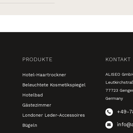
PRODUKTE
KONTAKT
ALISEO Gmb
Hotel-Haartrockner
Leutkirchstra
Beleuchtete Kosmetikspiegel
77723 Genge
Hotelbad
Germany
Gästezimmer
+49-7
Londoner Leder-Accessoires
info@a
Bügeln