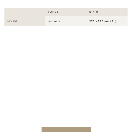
FARBE
Ø X H
schwarz
225 x 270 mm (9L)
190055
DIE WELT IST
BUNT