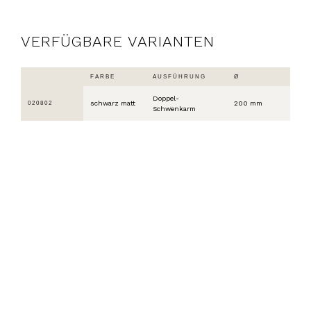
VERFÜGBARE VARIANTEN
FARBE
AUSFÜHRUNG
Ø
Doppel-
schwarz matt
200 mm
020802
Schwenkarm