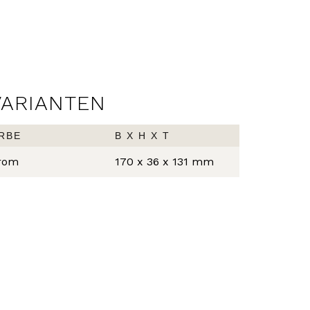
VARIANTEN
RBE
B X H X T
rom
170 x 36 x 131 mm