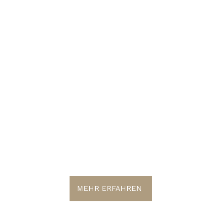
PERFECT MA
MEHR ERFAHREN