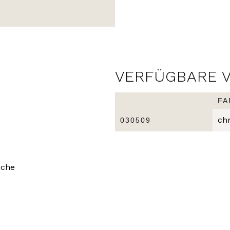
VERFÜGBARE 
FA
ch
030509
äche