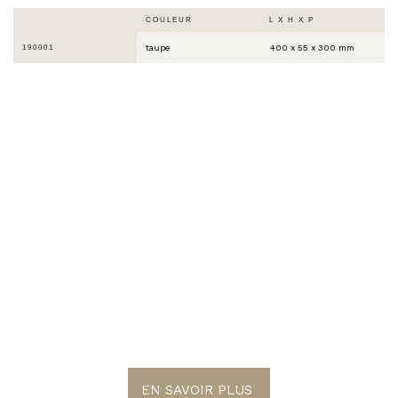
COULEUR
L X H X P
taupe
400 x 55 x 300 mm
190001
LE MONDE EST
COLORÉ
EN SAVOIR PLUS