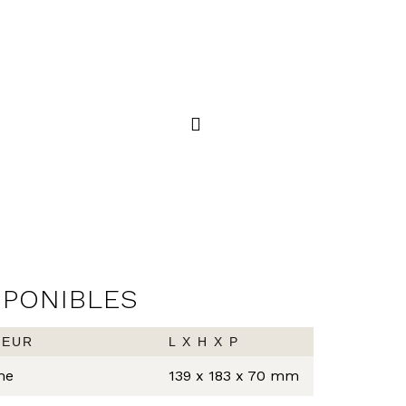
TECNO
PORTE-SERVIETTES
SPONIBLES
LEUR
L X H X P
me
139 x 183 x 70 mm