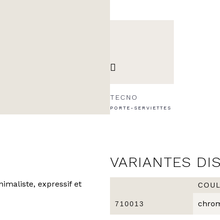
TECNO
PORTE-SERVIETTES
VARIANTES DI
imaliste, expressif et
COU
chro
710013