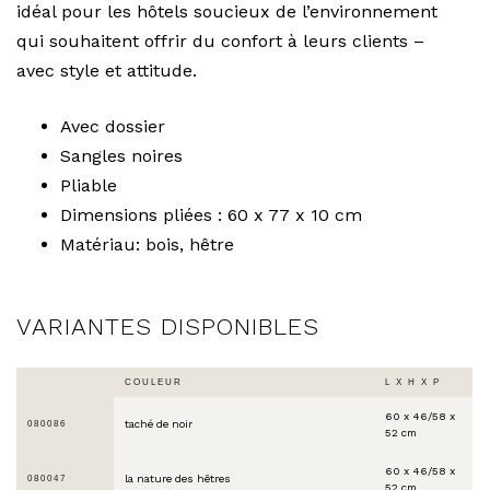
idéal pour les hôtels soucieux de l’environnement
qui souhaitent offrir du confort à leurs clients –
avec style et attitude.
Avec dossier
Sangles noires
Pliable
Dimensions pliées : 60 x 77 x 10 cm
Matériau: bois, hêtre
VARIANTES DISPONIBLES
COULEUR
L X H X P
60 x 46/58 x
taché de noir
080086
52 cm
60 x 46/58 x
la nature des hêtres
080047
52 cm