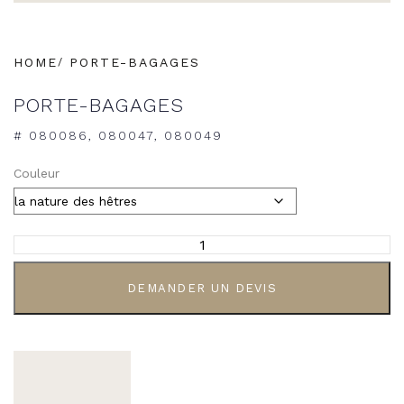
HOME
PORTE-BAGAGES
PORTE-BAGAGES
# 080086, 080047, 080049
Couleur
ALTERNATIVE:
DEMANDER UN DEVIS