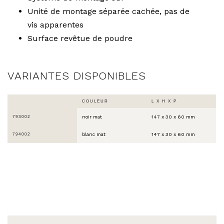
Unité de montage séparée cachée, pas de
vis apparentes
Surface revêtue de poudre
VARIANTES DISPONIBLES
COULEUR
L X H X P
noir mat
147 x 30 x 60 mm
793002
blanc mat
147 x 30 x 60 mm
794002