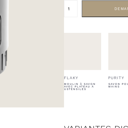
DEMA
FLAKY
PURITY
MOULIN À SAVON
SAVON PO
AVEC PLATEAU À
MAINS
USTENSILES