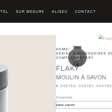
ÔTEL
SUR MESURE
ALISEO
CONTACT
HOME
SÉRIES D'ACCESSOIRES D
COMPLEMENTARY
FLAKY
MOULIN À SAVON
# 030754, 030761, 030762
ALTERNATIVE:
Ensemble