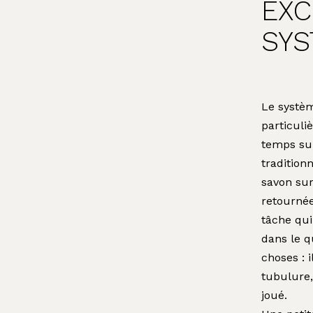
EXC
SYS
Le systè
particuli
temps su
tradition
savon sur
retourné
tâche qui
dans le q
choses : i
tubulure,
joué.