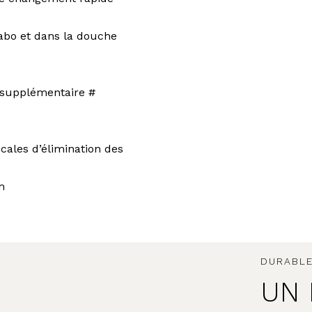
vabo et dans la douche
s supplémentaire #
ocales d’élimination des
m
DURABLE
UN 