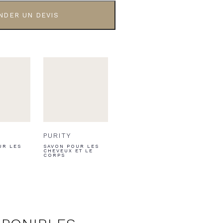
NDER UN DEVIS
PURITY
UR LES
SAVON POUR LES
CHEVEUX ET LE
CORPS