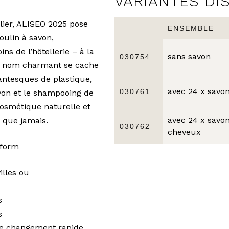
VARIANTES DI
lier, ALISEO 2025 pose
ENSEMBLE
ulin à savon,
s de l’hôtellerie – à la
sans savon
030754
 ce nom charmant se cache
antesques de plastique,
avec 24 x savo
030761
von et le shampooing de
osmétique naturelle et
avec 24 x savo
t que jamais.
030762
cheveux
oform
illes ou
s
s
de changement rapide