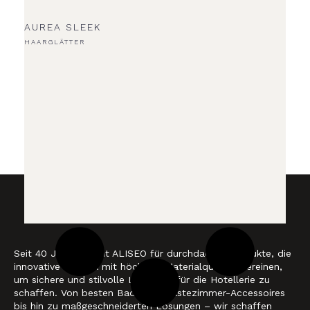
AUREA SLEEK
HAARGLÄTTER
Seit 40 Jahren steht ALISEO für durchdachte Produkte, die
innovative Technik mit höchster Materialqualität vereinen,
um sichere und stilvolle Lösungen für die Hotellerie zu
schaffen. Von besten Bad- und Gästezimmer-Accessoires
bis hin zu maßgeschneiderten Lösungen – wir schaffen